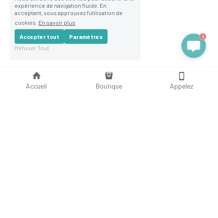
expérience de navigation fluide. En
acceptant, vous approuvez l'utilisation de
cookies.
En savoir plus
1
Accepter tout
Paramètres
Refuser Tout
Accueil
Boutique
Appelez
Nanotuch®
Depuis presque 25 ans, nous démontrons l’efficacité de nos
produits sur les foires et salons en France.