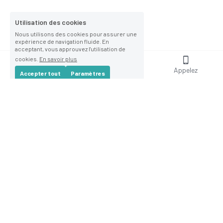
cookies.
En savoir plus
Accepter tout
Paramètres
Refuser Tout
Accueil
Boutique
Appelez
Nanotuch®
Depuis presque 25 ans, nous démontrons l’efficacité de nos
produits sur les foires et salons en France.